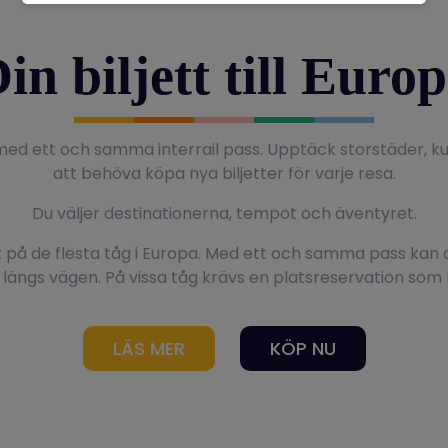
in biljett till Euro
 med ett och samma interrail pass. Upptäck storstäder, 
att behöva köpa nya biljetter för varje resa.
Du väljer destinationerna, tempot och äventyret.
tt på de flesta tåg i Europa. Med ett och samma pass kan 
ängs vägen. På vissa tåg krävs en platsreservation som
LÄS MER
KÖP NU