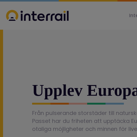
Int
Upplev Europa
Från pulserande storstäder till natursk
Passet har du friheten att upptäcka Eur
otaliga möjligheter och minnen för live