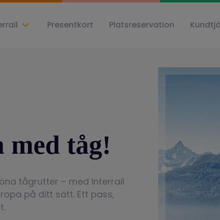
errail
Presentkort
Platsreservation
Kundtj
 med tåg!
öna tågrutter – med Interrail
opa på ditt sätt. Ett pass,
t.