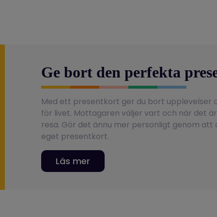
Ge bort den perfekta pres
Med ett presentkort ger du bort upplevelser
för livet. Mottagaren väljer vart och när det ä
resa. Gör det ännu mer personligt genom att d
eget presentkort.
Läs mer