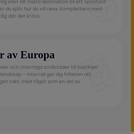
väg eller låt nästa destination bli ett spontant
jer du själv hur du vill resa. Komplettera med
tåg där det krävs.
r av Europa
der och charmiga småstäder till kustlinjer
ndskap – Interrail ger dig friheten att
gen takt, med tåget som en del av