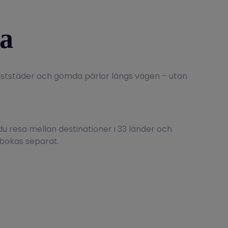
pa
kuststäder och gömda pärlor längs vägen – utan
du resa mellan destinationer i 33 länder och
 bokas separat.