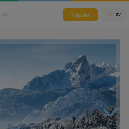
Köp nu
änst
SV