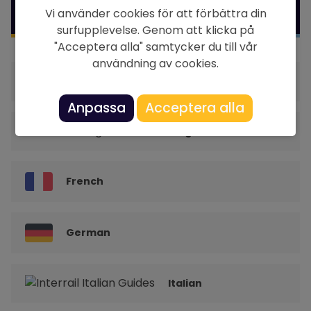
Guide
Vi använder cookies för att förbättra din
surfupplevelse. Genom att klicka på
"Acceptera alla" samtycker du till vår
användning av cookies.
Dutch
Anpassa
Acceptera alla
English
French
German
Italian