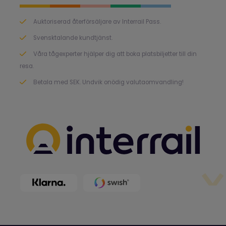
Auktoriserad återförsäljare av Interrail Pass.
Svensktalande kundtjänst.
Våra tågexperter hjälper dig att boka platsbiljetter till din
resa.
Betala med SEK. Undvik onödig valutaomvandling!